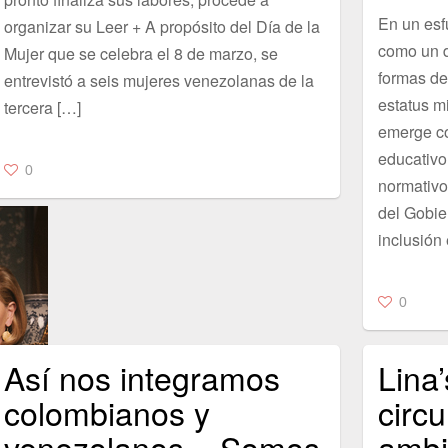
En un esf
organizar su Leer + A propósito del Día de la
como un d
Mujer que se celebra el 8 de marzo, se
formas de
entrevistó a seis mujeres venezolanas de la
estatus mi
tercera […]
emerge co
educativo
0
normativo
del Gobie
inclusión
0
Así nos integramos
Lina
colombianos y
circu
venezolanos – Somos
ambi