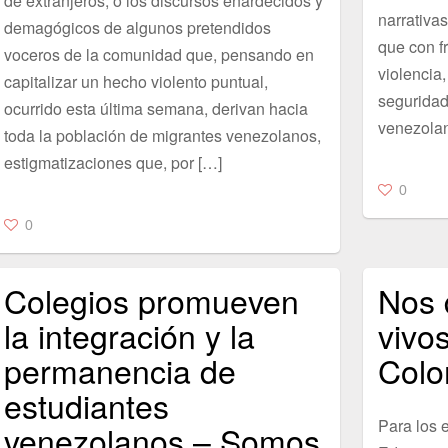
de extranjeros, o los discursos enardecidos y
narrativa
demagógicos de algunos pretendidos
que con f
voceros de la comunidad que, pensando en
violencia,
capitalizar un hecho violento puntual,
seguridad
ocurrido esta última semana, derivan hacia
venezolan
toda la población de migrantes venezolanos,
estigmatizaciones que, por […]
0
0
Colegios promueven
Nos 
la integración y la
vivo
permanencia de
Colo
estudiantes
Para los e
venezolanos – Somos