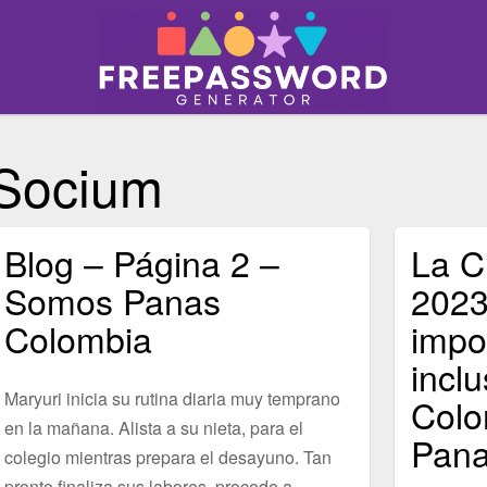
Socium
Blog – Página 2 –
La C
Somos Panas
2023
Colombia
impo
incl
Maryuri inicia su rutina diaria muy temprano
Colo
en la mañana. Alista a su nieta, para el
Pana
colegio mientras prepara el desayuno. Tan
pronto finaliza sus labores, procede a