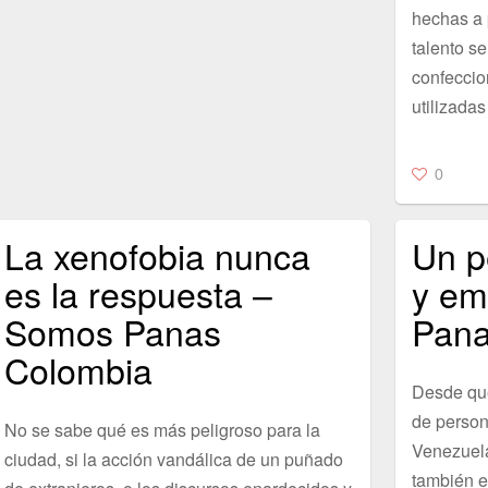
hechas a p
talento se
confeccio
utilizada
0
La xenofobia nunca
Un p
es la respuesta –
y em
Somos Panas
Pana
Colombia
Desde que 
de person
No se sabe qué es más peligroso para la
Venezuela
ciudad, si la acción vandálica de un puñado
también e