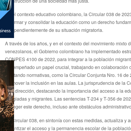
construcción de una sociedad más justa.
En el contexto educativo colombiano, la Circular 038 de 202
reafirmar y consolidar la educación como un derecho fundam
independientemente de su situación migratoria.
A través de los años, y en el contexto del movimiento mixto 
venezolanos, el Gobierno colombiano ha implementado estr
CONPES 4100 de 2022, para integrar a la población migrante
desempeñado un papel crucial, trabajando en colaboración c
ajustando normativas, como la Circular Conjunta Nro. 16 de 20
promover la inclusión en las aulas. La jurisprudencia de la 
esta dirección, destacando la importancia del acceso a la e
refugiadas y migrantes. Las sentencias T-234 y T-356 de 202
proteger este derecho, incluso ante obstáculos administrativ
La Circular 038, en sintonía con estas medidas, actualiza y 
garantizar el acceso y la permanencia escolar de la població