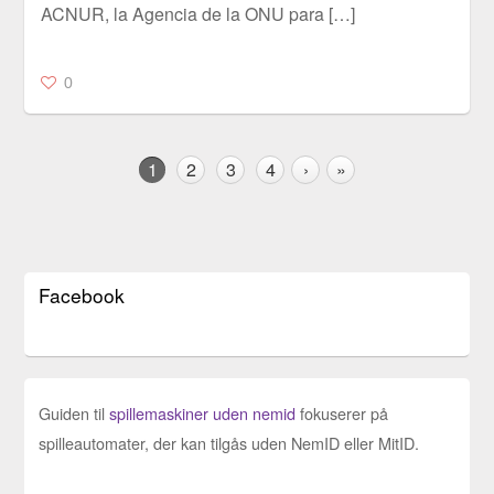
ACNUR, la Agencia de la ONU para […]
0
1
2
3
4
›
»
Facebook
Guiden til
spillemaskiner uden nemid
fokuserer på
spilleautomater, der kan tilgås uden NemID eller MitID.