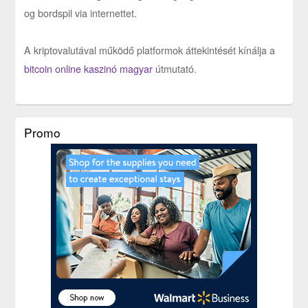
og bordspil via internettet.
A kriptovalutával működő platformok áttekintését kínálja a
bitcoin online kaszinó magyar
útmutató.
Promo