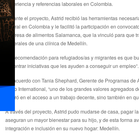
experiencia y referencias laborales en Colombia.
Durante el proyecto, Astrid recibió las herramientas necesar
laboral en Colombia y le facilitó la participación en convocato
empresa de alimentos Salamanca, que la vinculó para que tra
generales de una clínica de Medellín.
“Mi recomendación para refugiados/as y migrantes es que b
encontrar iniciativas que les ayuden a conseguir un empleo”
De acuerdo con Tania Shephard, Gerente de Programas de A
Cuso International, “uno de los grandes valores agregados de
centró en el acceso a un trabajo decente, sino también en q
A través del proyecto, Astrid pudo mudarse de casa, pagar la
aseguran un mayor bienestar para su hijo, y de esta forma a
integración e inclusión en su nuevo hogar: Medellín.