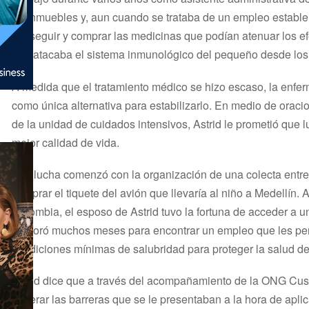
de inmuebles y, aun cuando se trataba de un empleo estable,
conseguir y comprar las medicinas que podían atenuar los e
que atacaba el sistema inmunológico del pequeño desde los
A medida que el tratamiento médico se hizo escaso, la enfer
como única alternativa para estabilizarlo. En medio de orac
de la unidad de cuidados intensivos, Astrid le prometió que l
mejor calidad de vida.
Esa lucha comenzó con la organización de una colecta entre
comprar el tiquete del avión que llevaría al niño a Medellín. 
Colombia, el esposo de Astrid tuvo la fortuna de acceder a un
demoró muchos meses para encontrar un empleo que les perm
condiciones mínimas de salubridad para proteger la salud de
Astrid dice que a través del acompañamiento de la ONG Cus
superar las barreras que se le presentaban a la hora de aplica