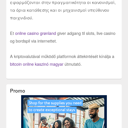
εφαρμόζονται στην πραγματικότητα οι κανονισμοί,
τα όρια κατάθεσης και οι μηχανισμοί υπεύθυνου
παιχνιδιού.
Et
online casino grønland
giver adgang til slots, live casino
og bordspil via internettet.
A kriptovalutával működő platformok áttekintését kínálja a
bitcoin online kaszinó magyar
útmutató.
Promo