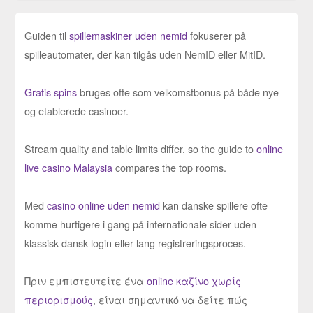
Guiden til
spillemaskiner uden nemid
fokuserer på
spilleautomater, der kan tilgås uden NemID eller MitID.
Gratis spins
bruges ofte som velkomstbonus på både nye
og etablerede casinoer.
Stream quality and table limits differ, so the guide to
online
live casino Malaysia
compares the top rooms.
Med
casino online uden nemid
kan danske spillere ofte
komme hurtigere i gang på internationale sider uden
klassisk dansk login eller lang registreringsproces.
Πριν εμπιστευτείτε ένα
online καζίνο χωρίς
περιορισμούς
, είναι σημαντικό να δείτε πώς