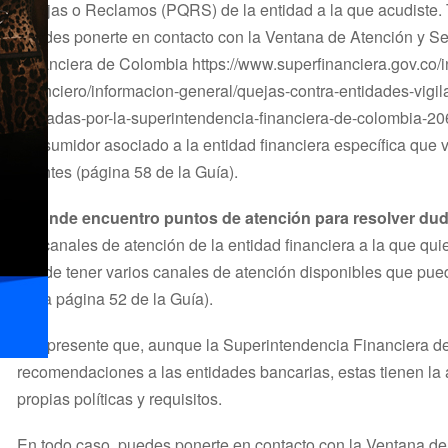
Quejas o Reclamos (PQRS) de la entidad a la que acudiste.
puedes ponerte en contacto con la Ventana de Atención y Se
Financiera de Colombia https://www.superfinanciera.gov.co/i
financiero/informacion-general/quejas-contra-entidades-vigi
vigiladas-por-la-superintendencia-financiera-de-colombia-20
consumidor asociado a la entidad financiera específica que v
clientes (página 58 de la Guía).
¿Dónde encuentro puntos de atención para resolver dud
los canales de atención de la entidad financiera a la que q
puede tener varios canales de atención disponibles que pue
en la página 52 de la Guía).
Ten presente que, aunque la Superintendencia Financiera 
recomendaciones a las entidades bancarias, estas tienen la
propias políticas y requisitos.
En todo caso, puedes ponerte en contacto con la Ventana de 