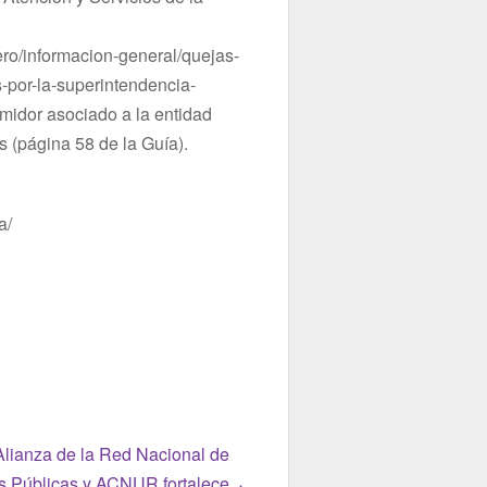
ero/informacion-general/quejas-
s-por-la-superintendencia-
midor asociado a la entidad
es (página 58 de la Guía).
ra/
Alianza de la Red Nacional de
as Públicas y ACNUR fortalece