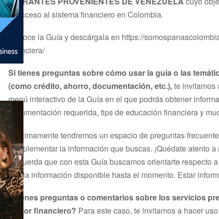
MIGRANTES PROVENIENTES DE VENEZUELA
cuyo objet
el acceso al sistema financiero en Colombia.
Conoce la Guía y descárgala en https://somospanascolombia
financiera/
Si tienes preguntas sobre cómo usar la guía o las temáti
(como crédito, ahorro, documentación, etc.),
te invitamos 
menú interactivo de la Guía en el que podrás obtener informa
documentación requerida, tips de educación financiera y m
Próximamente tendremos un espacio de preguntas frecuente
complementar la información que buscas. ¡Quédate atento a 
Recuerda que con esta Guía buscamos orientarte respecto a 
con la información disponible hasta el momento. Estar informa
¿Tienes preguntas o comentarios sobre los servicios pre
sector financiero?
Para este caso, te invitamos a hacer uso