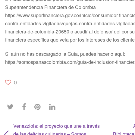
Superintendencia Financiera de Colombia
https://www.superfinanciera.gov.co/inicio/consumidor-financi
contra-entidades-vigiladas/quejas-contra-entidades-vigilada
financiera-de-colombia-20650 o acudir al defensor del consu
financiera específica que vela por los intereses de los client
Si aún no has descargado la Guía, puedes hacerlo aquí:
https://somospanascolombia.com/guia-de-inclusion-financie
0
Venezziola: el proyecto que une a través
de las delicias culinarias – Somos
Bibliotec