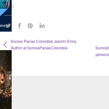
0
Somos Panas Colombia Jasmin Eliza,
Author at SomosPanasColombia
SomosP
persona