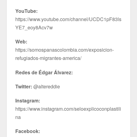
YouTube:
https://www.youtube.com/channel/UCDC1pF83ls
YE7_eoy8Acv7w
Web:
https://somospanascolombia.com/exposicion-
refugiados-migrantes-america/
Redes de Édgar Álvarez:
Twitter:
@altereddie
Instagram:
https://www.instagram.com/seloexplicoconplastili
na
Facebook: