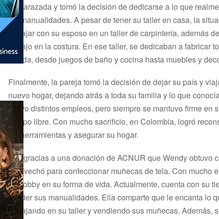
embarazada y tomó la decisión de dedicarse a lo que realmen
las manualidades. A pesar de tener su taller en casa, la situ
trabajar con su esposo en un taller de carpintería, además d
trabajo en la costura. En ese taller, se dedicaban a fabricar 
la vida, desde juegos de baño y cocina hasta muebles y deco
Finalmente, la pareja tomó la decisión de dejar su país y viaj
nuevo hogar, dejando atrás a toda su familia y lo que conoc
y tuvo distintos empleos, pero siempre se mantuvo firme en s
tiempo libre. Con mucho sacrificio, en Colombia, logró reconst
las herramientas y asegurar su hogar.
Fue gracias a una donación de ACNUR que Wendy obtuvo car
aprovechó para confeccionar muñecas de tela. Con mucho es
su hobby en su forma de vida. Actualmente, cuenta con su tien
vender sus manualidades. Ella comparte que le encanta lo q
trabajando en su taller y vendiendo sus muñecas. Además,