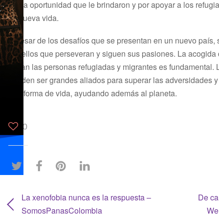
por la oportunidad que le brindaron y por apoyar a los refu
su nueva vida.
A pesar de los desafíos que se presentan en un nuevo país,
aquellos que perseveran y siguen sus pasiones. La acogida
llegan las personas refugiadas y migrantes es fundamental. La
pueden ser grandes aliados para superar las adversidades y
una forma de vida, ayudando además al planeta.
0
La xenofobia nunca es la respuesta –
De ca
SomosPanasColombia
We