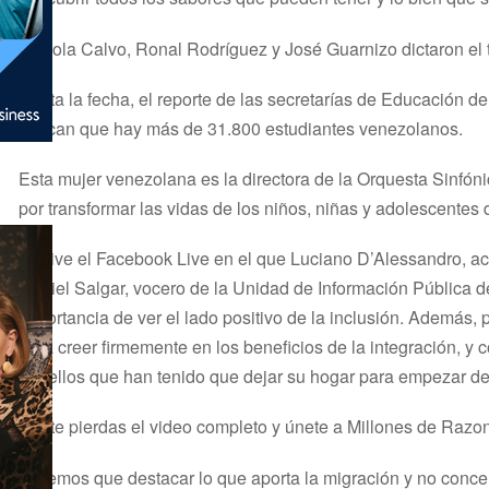
Fabiola Calvo, Ronal Rodríguez y José Guarnizo dictaron el t
Hasta la fecha, el reporte de las secretarías de Educación d
indican que hay más de 31.800 estudiantes venezolanos.
Esta mujer venezolana es la directora de la Orquesta Sinfóni
por transformar las vidas de los niños, niñas y adolescentes 
Revive el Facebook Live en el que Luciano D’Alessandro, a
Daniel Salgar, vocero de la Unidad de Información Pública
importancia de ver el lado positivo de la inclusión. Además,
para creer firmemente en los beneficios de la integración, y 
aquellos que han tenido que dejar su hogar para empezar d
¡No te pierdas el video completo y únete a Millones de Razo
Tenemos que destacar lo que aporta la migración y no concen