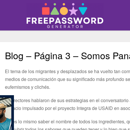
Blog – Página 3 – Somos Pan
El tema de los migrantes y desplazados se ha vuelto tan co
medios de comunicación que su significado más profundo se
eufemismos y clichés.
Los rectores hablaron de sus estrategias en el conversatorio 
espacio impulsado por el proyecto Integra de USAID en asoci
No es lo mismo saber el nombre de todos los ingredientes, q
descubrir todos los sabores que pueden tener y lo bien que s